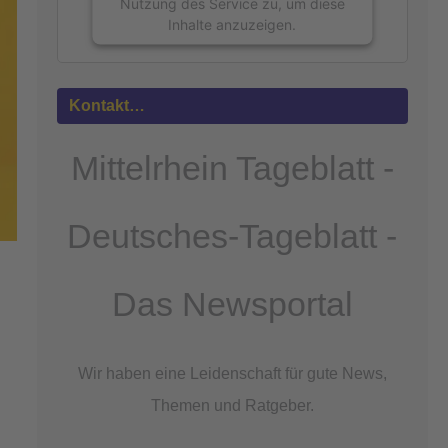
Nutzung des Service zu, um diese
Inhalte anzuzeigen.
Mehr
Informationen
Kontakt…
Akzeptieren
Mittelrhein Tageblatt -
powered by
Usercentrics Consent
Management Platform
&
eRecht24
Deutsches-Tageblatt -
Das Newsportal
Wir haben eine Leidenschaft für gute News,
Themen und Ratgeber.