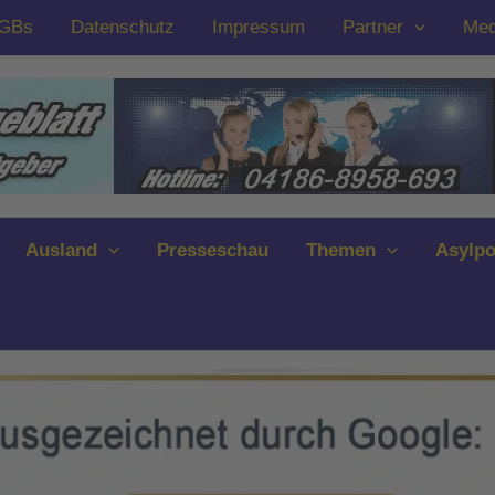
GBs
Datenschutz
Impressum
Partner
Med
Ausland
Presseschau
Themen
Asylpo