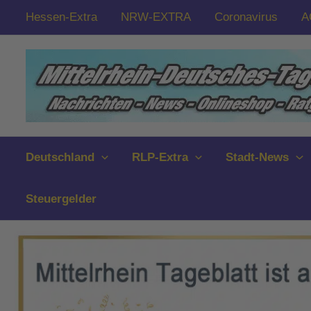
Zum
Hessen-Extra
NRW-EXTRA
Coronavirus
A
Inhalt
springen
Deutschland
RLP-Extra
Stadt-News
Steuergelder