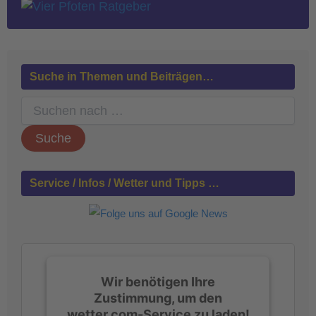
Suche in Themen und Beiträgen…
S
u
c
h
e
n
Service / Infos / Wetter und Tipps …
n
a
c
h
:
Wir benötigen Ihre
Zustimmung, um den
wetter.com-Service zu laden!