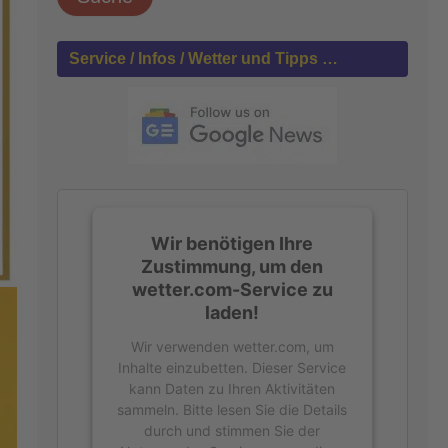
h
e
n
Service / Infos / Wetter und Tipps …
n
a
c
h
:
Wir benötigen Ihre
Zustimmung, um den
wetter.com-Service zu
laden!
Wir verwenden wetter.com, um
Inhalte einzubetten. Dieser Service
kann Daten zu Ihren Aktivitäten
sammeln. Bitte lesen Sie die Details
durch und stimmen Sie der