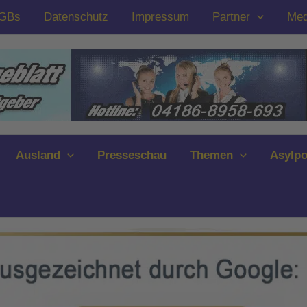
GBs
Datenschutz
Impressum
Partner
Med
Ausland
Presseschau
Themen
Asylpo