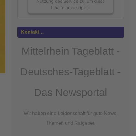
Nutzung des Service zu, um diese
Inhalte anzuzeigen.
Mehr
Informationen
Kontakt…
Akzeptieren
Mittelrhein Tageblatt -
powered by
Usercentrics Consent
Management Platform
&
eRecht24
Deutsches-Tageblatt -
Das Newsportal
Wir haben eine Leidenschaft für gute News,
Themen und Ratgeber.