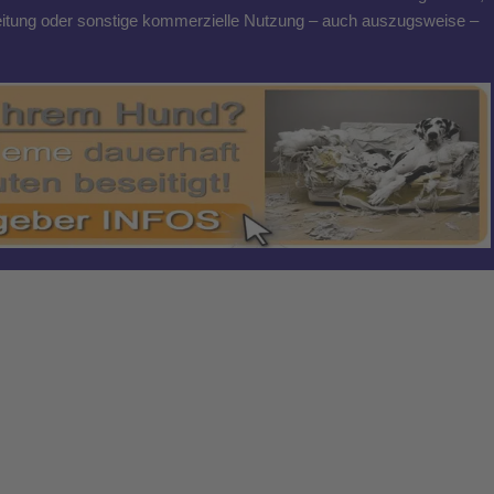
breitung oder sonstige kommerzielle Nutzung – auch auszugsweise –