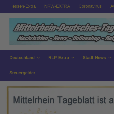
Zum
Hessen-Extra
NRW-EXTRA
Coronavirus
A
Inhalt
springen
Deutschland
RLP-Extra
Stadt-News
Steuergelder