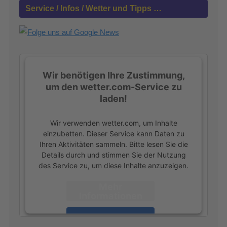
n
Service / Infos / Wetter und Tipps …
n
a
c
h
:
Wir benötigen Ihre Zustimmung,
um den wetter.com-Service zu
laden!
Wir verwenden wetter.com, um Inhalte
einzubetten. Dieser Service kann Daten zu
Ihren Aktivitäten sammeln. Bitte lesen Sie die
Details durch und stimmen Sie der Nutzung
des Service zu, um diese Inhalte anzuzeigen.
Mehr
Informationen
Akzeptieren