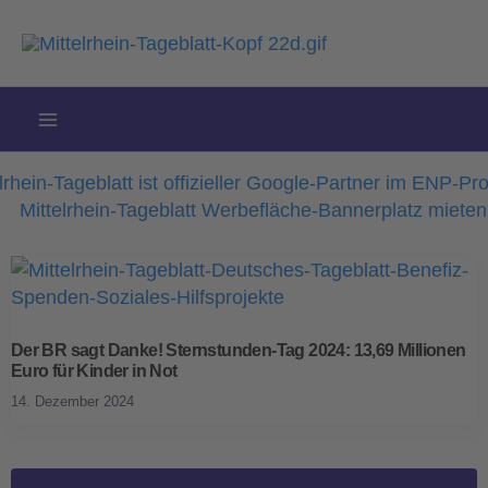
Zum
Inhalt
springen
Der BR sagt Danke! Sternstunden-Tag 2024: 13,69 Millionen
Euro für Kinder in Not
14. Dezember 2024