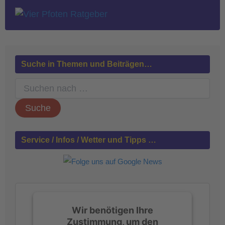
Suche in Themen und Beiträgen…
S
u
c
h
e
n
Service / Infos / Wetter und Tipps …
n
a
c
h
:
Wir benötigen Ihre
Zustimmung, um den