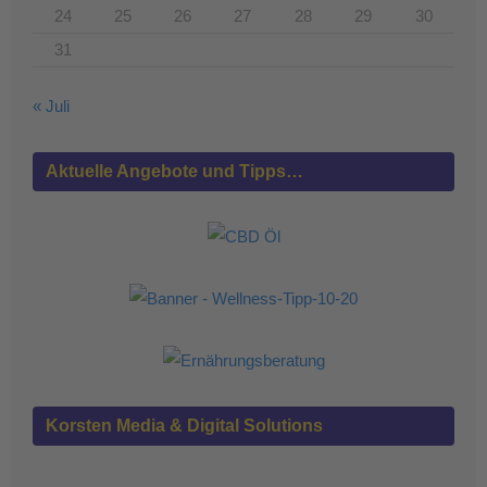
24
25
26
27
28
29
30
31
« Juli
Aktuelle Angebote und Tipps…
Korsten Media & Digital Solutions