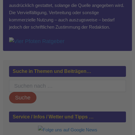
ausdrücklich gestattet, solange die Quelle angegeben wird.
Die Vervielfältigung, Verbreitung oder sonstige
kommerzielle Nutzung – auch auszugsweise – bedarf
jedoch der schriftlichen Zustimmung der Redaktion.
Suche in Themen und Beiträgen…
S
u
c
h
e
n
Service / Infos / Wetter und Tipps …
n
a
c