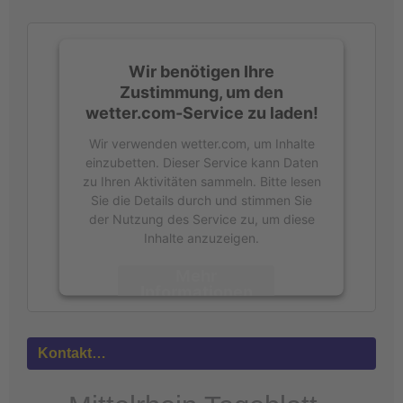
h
:
Wir benötigen Ihre
Zustimmung, um den
wetter.com-Service zu laden!
Wir verwenden wetter.com, um Inhalte
einzubetten. Dieser Service kann Daten
zu Ihren Aktivitäten sammeln. Bitte lesen
Sie die Details durch und stimmen Sie
der Nutzung des Service zu, um diese
Inhalte anzuzeigen.
Mehr
Informationen
Akzeptieren
Kontakt…
powered by
Usercentrics Consent
Management Platform
&
eRecht24