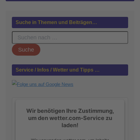
Suche in Themen und Beiträgen…
S
u
c
h
e
n
Service / Infos / Wetter und Tipps …
n
a
c
h
:
Wir benötigen Ihre Zustimmung,
um den wetter.com-Service zu
laden!