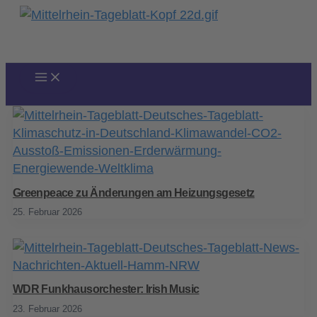
Zum
Inhalt
springen
Greenpeace zu Änderungen am Heizungsgesetz
25. Februar 2026
WDR Funkhausorchester: Irish Music
23. Februar 2026