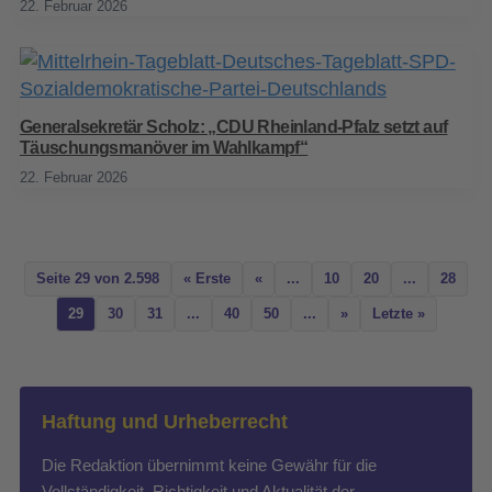
22. Februar 2026
Generalsekretär Scholz: „CDU Rheinland-Pfalz setzt auf
Täuschungsmanöver im Wahlkampf“
22. Februar 2026
Seite 29 von 2.598
« Erste
«
...
10
20
...
28
29
30
31
...
40
50
...
»
Letzte »
Haftung und Urheberrecht
Die Redaktion übernimmt keine Gewähr für die
Vollständigkeit, Richtigkeit und Aktualität der