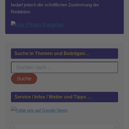
bedarf jedoch der schriftlichen Zustimmung der
Redaktion.
Suche in Themen und Beiträgen…
S
u
c
h
e
n
Service / Infos / Wetter und Tipps …
n
a
c
h
: