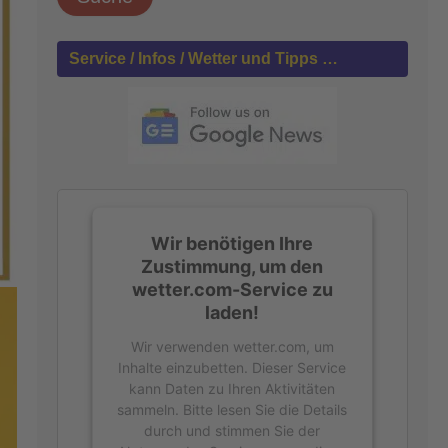
h
e
n
Service / Infos / Wetter und Tipps …
n
a
c
h
:
Wir benötigen Ihre
Zustimmung, um den
wetter.com-Service zu
laden!
Wir verwenden wetter.com, um
Inhalte einzubetten. Dieser Service
kann Daten zu Ihren Aktivitäten
sammeln. Bitte lesen Sie die Details
durch und stimmen Sie der