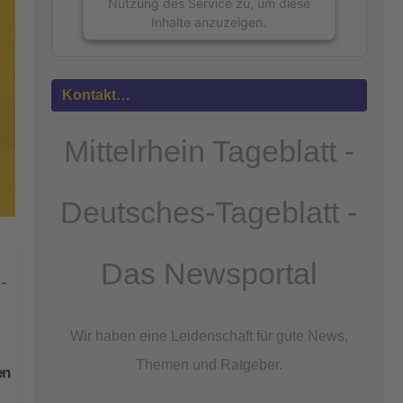
Nutzung des Service zu, um diese
Inhalte anzuzeigen.
Mehr
Informationen
Kontakt…
Akzeptieren
Mittelrhein Tageblatt -
powered by
Usercentrics Consent
Management Platform
&
eRecht24
Deutsches-Tageblatt -
Das Newsportal
Wir haben eine Leidenschaft für gute News,
Themen und Ratgeber.
en