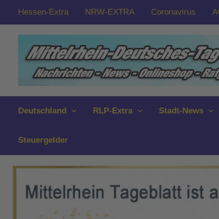
Zum
Hessen-Extra
NRW-EXTRA
Coronavirus
A
Inhalt
springen
Deutschland
RLP-Extra
Stadt-News
Steuergelder