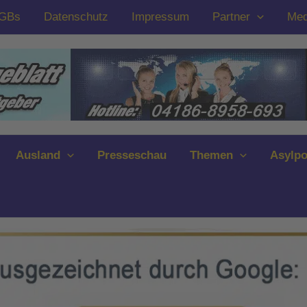
GBs
Datenschutz
Impressum
Partner
Med
Ausland
Presseschau
Themen
Asylpo