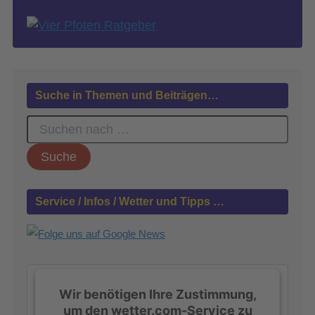
Suche in Themen und Beiträgen…
S
u
c
h
e
n
Service / Infos / Wetter und Tipps …
n
a
c
h
:
Wir benötigen Ihre Zustimmung,
um den wetter.com-Service zu