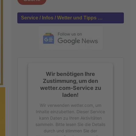
h
e
n
Service / Infos / Wetter und Tipps …
n
a
c
h
:
Wir benötigen Ihre
Zustimmung, um den
wetter.com-Service zu
laden!
Wir verwenden wetter.com, um
Inhalte einzubetten. Dieser Service
kann Daten zu Ihren Aktivitäten
sammeln. Bitte lesen Sie die Details
durch und stimmen Sie der