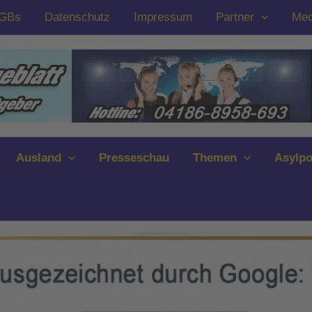
GBs
Datenschutz
Impressum
Partner
Med
Ausland
Presseschau
Themen
Asylpo