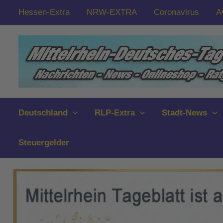
Zum
Hessen-Extra
NRW-EXTRA
Coronavirus
A
Inhalt
springen
Deutschland
RLP-Extra
Stadt-News
Steuergelder