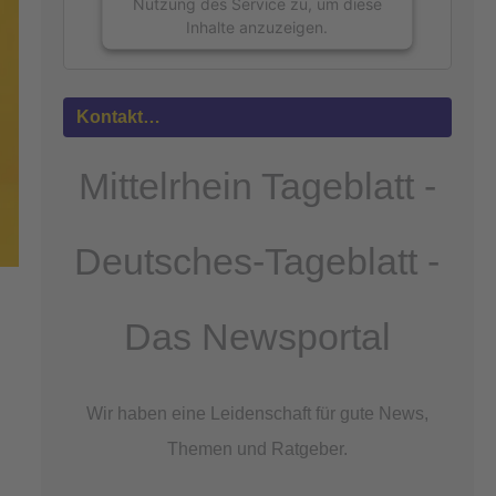
Nutzung des Service zu, um diese
Inhalte anzuzeigen.
Mehr
Informationen
Kontakt…
Akzeptieren
Mittelrhein Tageblatt -
powered by
Usercentrics Consent
Management Platform
&
eRecht24
Deutsches-Tageblatt -
Das Newsportal
Wir haben eine Leidenschaft für gute News,
Themen und Ratgeber.