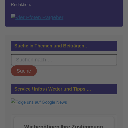
Redaktion.
Suche in Themen und Beiträgen…
S
u
c
h
e
n
Service / Infos / Wetter und Tipps …
n
a
c
h
:
Wir benötigen Ihre Zustimmung,