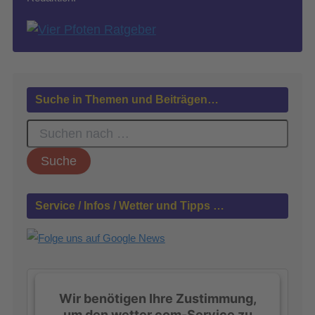
Suche in Themen und Beiträgen…
S
u
c
h
e
n
Service / Infos / Wetter und Tipps …
n
a
c
h
:
Wir benötigen Ihre Zustimmung,
um den wetter.com-Service zu