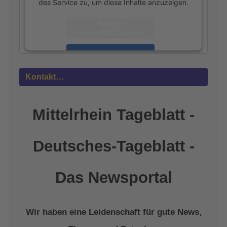
des Service zu, um diese Inhalte anzuzeigen.
Mehr
Informationen
Akzeptieren
powered by
Usercentrics Consent
Kontakt…
Management Platform
&
eRecht24
Mittelrhein Tageblatt -
Deutsches-Tageblatt -
Das Newsportal
Wir haben eine Leidenschaft für gute News,