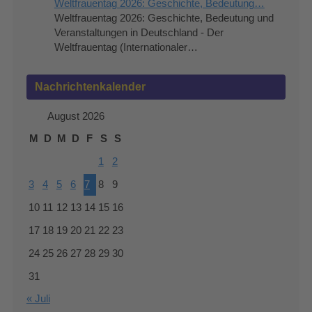
Weltfrauentag 2026: Geschichte, Bedeutung…
Weltfrauentag 2026: Geschichte, Bedeutung und
Veranstaltungen in Deutschland - Der
Weltfrauentag (Internationaler…
Nachrichtenkalender
August 2026
M
D
M
D
F
S
S
1
2
3
4
5
6
7
8
9
10
11
12
13
14
15
16
17
18
19
20
21
22
23
24
25
26
27
28
29
30
31
« Juli