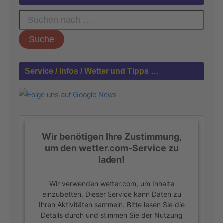
S
u
c
h
e
n
Service / Infos / Wetter und Tipps …
n
a
c
h
:
Wir benötigen Ihre Zustimmung,
um den wetter.com-Service zu
laden!
Wir verwenden wetter.com, um Inhalte
einzubetten. Dieser Service kann Daten zu
Ihren Aktivitäten sammeln. Bitte lesen Sie die
Details durch und stimmen Sie der Nutzung