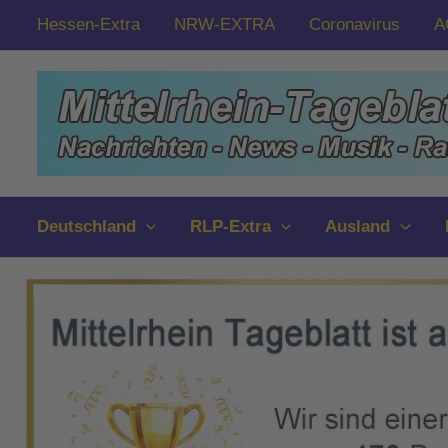
Zum
Hessen-Extra
NRW-EXTRA
Coronavirus
A
Inhalt
springen
Deutschland
RLP-Extra
Ausland