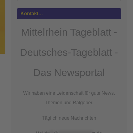
Mehr
Informationen
Kontakt…
Akzeptieren
Mittelrhein Tageblatt -
powered by
Usercentrics Consent
Management Platform
&
eRecht24
Deutsches-Tageblatt -
Das Newsportal
Wir haben eine Leidenschaft für gute News,
Themen und Ratgeber.
Täglich neue Nachrichten