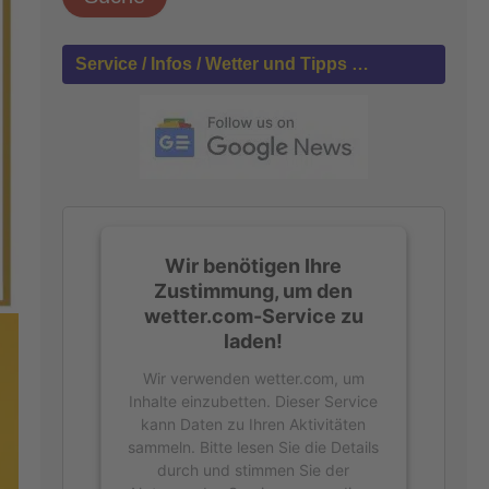
h
e
n
Service / Infos / Wetter und Tipps …
n
a
c
h
:
Wir benötigen Ihre
Zustimmung, um den
wetter.com-Service zu
laden!
Wir verwenden wetter.com, um
Inhalte einzubetten. Dieser Service
kann Daten zu Ihren Aktivitäten
sammeln. Bitte lesen Sie die Details
durch und stimmen Sie der