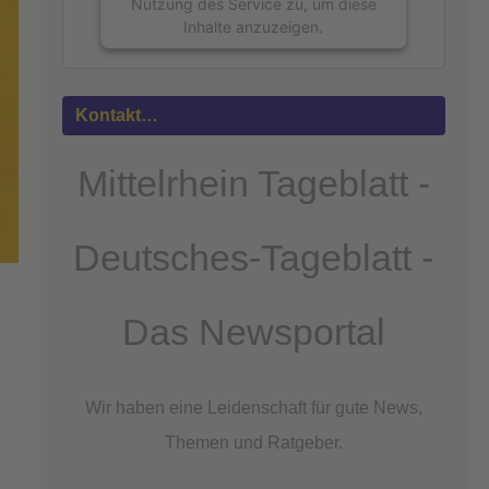
Nutzung des Service zu, um diese
Inhalte anzuzeigen.
Mehr
Informationen
Kontakt…
Akzeptieren
Mittelrhein Tageblatt -
powered by
Usercentrics Consent
Management Platform
&
eRecht24
Deutsches-Tageblatt -
Das Newsportal
Wir haben eine Leidenschaft für gute News,
Themen und Ratgeber.