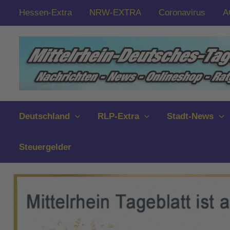
Zum
Hessen-Extra
NRW-EXTRA
Coronavirus
A
Inhalt
springen
Deutschland
RLP-Extra
Stadt-News
Steuergelder