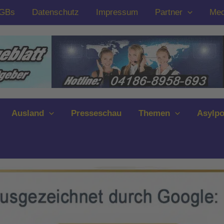
GBs
Datenschutz
Impressum
Partner
Med
Ausland
Presseschau
Themen
Asylpo