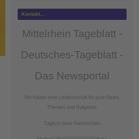
Mehr
Informationen
Kontakt…
Akzeptieren
Mittelrhein Tageblatt -
powered by
Usercentrics Consent
Management Platform
&
eRecht24
Deutsches-Tageblatt -
Das Newsportal
Wir haben eine Leidenschaft für gute News,
Themen und Ratgeber.
Täglich neue Nachrichten