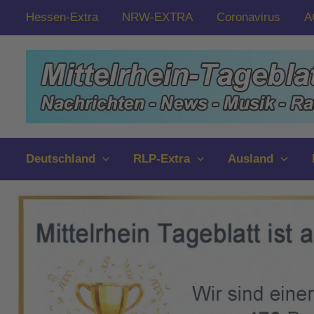
Zum
Hessen-Extra
NRW-EXTRA
Coronavirus
A
Inhalt
springen
Deutschland
RLP-Extra
Ausland