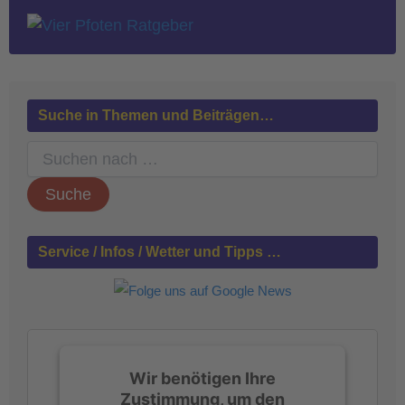
Suche in Themen und Beiträgen…
S
u
c
h
e
n
Service / Infos / Wetter und Tipps …
n
a
c
h
:
Wir benötigen Ihre
Zustimmung, um den