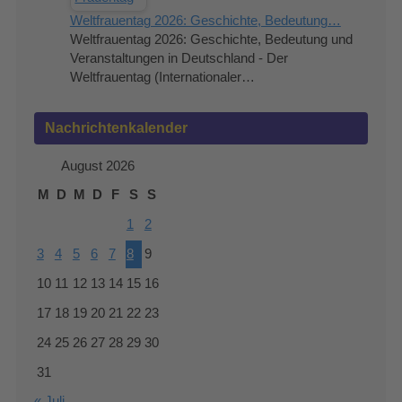
Weltfrauentag 2026: Geschichte, Bedeutung…
Weltfrauentag 2026: Geschichte, Bedeutung und
Veranstaltungen in Deutschland - Der
Weltfrauentag (Internationaler…
Nachrichtenkalender
August 2026
M
D
M
D
F
S
S
1
2
3
4
5
6
7
8
9
10
11
12
13
14
15
16
17
18
19
20
21
22
23
24
25
26
27
28
29
30
31
« Juli