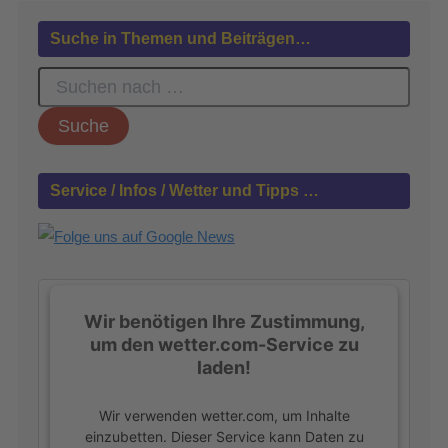
Suche in Themen und Beiträgen…
S
u
c
h
e
n
Service / Infos / Wetter und Tipps …
n
a
c
h
:
Wir benötigen Ihre Zustimmung,
um den wetter.com-Service zu
laden!
Wir verwenden wetter.com, um Inhalte
einzubetten. Dieser Service kann Daten zu