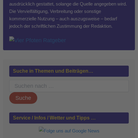
ausdrücklich gestattet, solange die Quelle angegeben wird.
Die Vervielfältigung, Verbreitung oder sonstige
kommerzielle Nutzung – auch auszugsweise – bedarf
jedoch der schriftlichen Zustimmung der Redaktion.
Suche in Themen und Beiträgen…
S
u
c
h
e
n
Service / Infos / Wetter und Tipps …
n
a
c