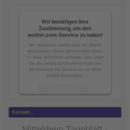
h
:
Wir benötigen Ihre
Zustimmung, um den
wetter.com-Service zu laden!
Wir verwenden wetter.com, um Inhalte
einzubetten. Dieser Service kann Daten
zu Ihren Aktivitäten sammeln. Bitte lesen
Sie die Details durch und stimmen Sie
der Nutzung des Service zu, um diese
Inhalte anzuzeigen.
Mehr
Informationen
Akzeptieren
Kontakt…
powered by
Usercentrics Consent
Management Platform
&
eRecht24
Mittelrhein Tageblatt -