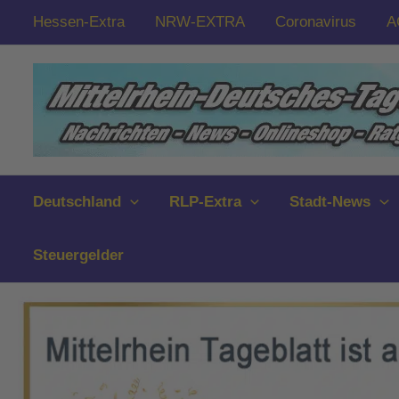
Zum
Hessen-Extra
NRW-EXTRA
Coronavirus
A
Inhalt
springen
Deutschland
RLP-Extra
Stadt-News
Steuergelder