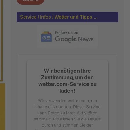
h
e
n
Service / Infos / Wetter und Tipps …
n
a
c
h
:
Wir benötigen Ihre
Zustimmung, um den
wetter.com-Service zu
laden!
Wir verwenden wetter.com, um
Inhalte einzubetten. Dieser Service
kann Daten zu Ihren Aktivitäten
sammeln. Bitte lesen Sie die Details
durch und stimmen Sie der