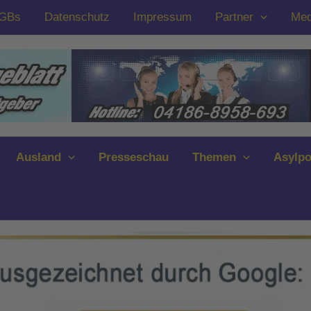
GBs
Datenschutz
Impressum
Partner
Med
Ausland
Presseschau
Themen
Asylpo