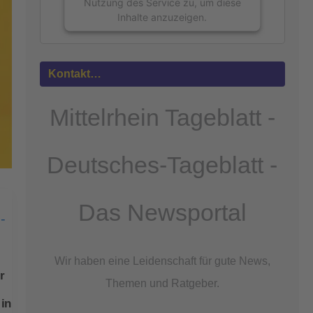
Nutzung des Service zu, um diese
Inhalte anzuzeigen.
Mehr
Informationen
Kontakt…
Akzeptieren
Mittelrhein Tageblatt -
powered by
Usercentrics Consent
Management Platform
&
eRecht24
Deutsches-Tageblatt -
Das Newsportal
Wir haben eine Leidenschaft für gute News,
r
Themen und Ratgeber.
in