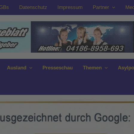
GBs
Datenschutz
Impressum
Partner
Med
Ausland
Presseschau
Themen
Asylpo