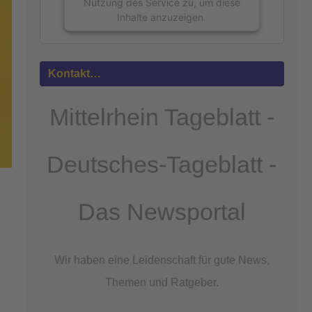
Nutzung des Service zu, um diese
Inhalte anzuzeigen.
Mehr
Informationen
Kontakt…
Akzeptieren
Mittelrhein Tageblatt -
powered by
Usercentrics Consent
Management Platform
&
eRecht24
Deutsches-Tageblatt -
Das Newsportal
Wir haben eine Leidenschaft für gute News,
Themen und Ratgeber.