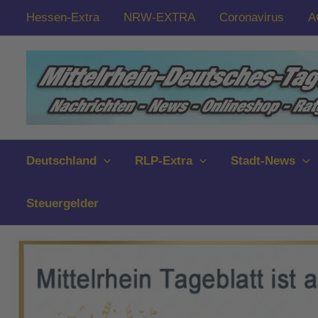
Zum
Hessen-Extra
NRW-EXTRA
Coronavirus
A
Inhalt
springen
Deutschland
RLP-Extra
Stadt-News
Steuergelder