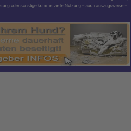
breitung oder sonstige kommerzielle Nutzung – auch auszugsweise –