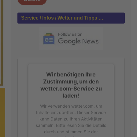
h
e
n
Service / Infos / Wetter und Tipps …
n
a
c
h
:
Wir benötigen Ihre
Zustimmung, um den
wetter.com-Service zu
laden!
Wir verwenden wetter.com, um
Inhalte einzubetten. Dieser Service
kann Daten zu Ihren Aktivitäten
sammeln. Bitte lesen Sie die Details
durch und stimmen Sie der