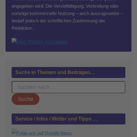
angegeben wird. Die Vervielfältigung, Verbreitung oder
sonstige kommerzielle Nutzung – auch auszugsweise –
bedarf jedoch der schriftlichen Zustimmung der
Redaktion.
Suche in Themen und Beiträgen…
S
u
c
h
e
n
Service / Infos / Wetter und Tipps …
n
a
c