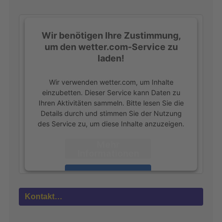
h
:
Wir benötigen Ihre Zustimmung,
um den wetter.com-Service zu
laden!
Wir verwenden wetter.com, um Inhalte
einzubetten. Dieser Service kann Daten zu
Ihren Aktivitäten sammeln. Bitte lesen Sie die
Details durch und stimmen Sie der Nutzung
des Service zu, um diese Inhalte anzuzeigen.
Mehr
Informationen
Akzeptieren
powered by
Usercentrics Consent
Kontakt…
Management Platform
&
eRecht24