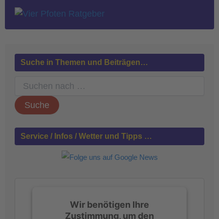
Suche in Themen und Beiträgen…
S
u
c
h
e
n
Service / Infos / Wetter und Tipps …
n
a
c
h
:
Wir benötigen Ihre
Zustimmung, um den