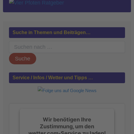
Suche in Themen und Beiträgen…
S
u
c
h
e
n
Service / Infos / Wetter und Tipps …
n
a
c
h
:
Wir benötigen Ihre
Zustimmung, um den
wetter.com-Service zu laden!