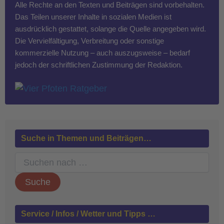
Alle Rechte an den Texten und Beiträgen sind vorbehalten.
Das Teilen unserer Inhalte in sozialen Medien ist
ausdrücklich gestattet, solange die Quelle angegeben wird.
Die Vervielfältigung, Verbreitung oder sonstige
kommerzielle Nutzung – auch auszugsweise – bedarf
jedoch der schriftlichen Zustimmung der Redaktion.
Suche in Themen und Beiträgen…
S
u
c
h
e
n
Service / Infos / Wetter und Tipps …
n