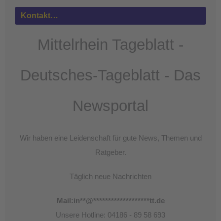
Akzeptieren
Kontakt…
powered by
Usercentrics Consent
Management Platform
&
eRecht24
Mittelrhein Tageblatt -
Deutsches-Tageblatt - Das
Newsportal
Wir haben eine Leidenschaft für gute News, Themen und
Ratgeber.
Täglich neue Nachrichten
Mail:
in
**
@
*******************
tt.de
Unsere Hotline: 04186 - 89 58 693