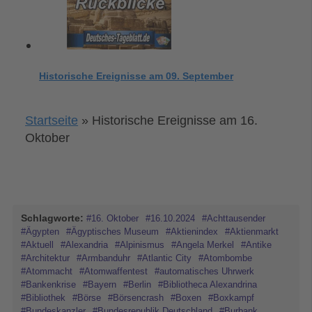
Historische Ereignisse am 09. September
Startseite
»
Historische Ereignisse am 16.
Oktober
Schlagworte:
#16. Oktober
#16.10.2024
#Achttausender
#Ägypten
#Ägyptisches Museum
#Aktienindex
#Aktienmarkt
#Aktuell
#Alexandria
#Alpinismus
#Angela Merkel
#Antike
#Architektur
#Armbanduhr
#Atlantic City
#Atombombe
#Atommacht
#Atomwaffentest
#automatisches Uhrwerk
#Bankenkrise
#Bayern
#Berlin
#Bibliotheca Alexandrina
#Bibliothek
#Börse
#Börsencrash
#Boxen
#Boxkampf
#Bundeskanzler
#Bundesrepublik Deutschland
#Burbank