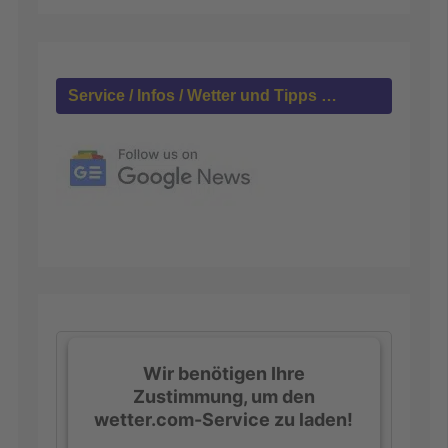
n
n
a
c
h
Service / Infos / Wetter und Tipps …
:
Wir benötigen Ihre
Zustimmung, um den
wetter.com-Service zu laden!