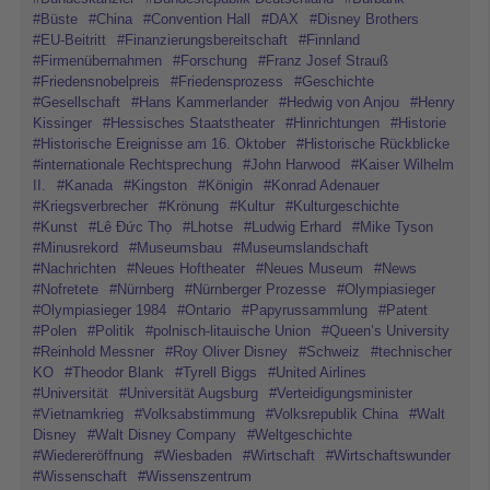
#Büste
#China
#Convention Hall
#DAX
#Disney Brothers
#EU-Beitritt
#Finanzierungsbereitschaft
#Finnland
#Firmenübernahmen
#Forschung
#Franz Josef Strauß
#Friedensnobelpreis
#Friedensprozess
#Geschichte
#Gesellschaft
#Hans Kammerlander
#Hedwig von Anjou
#Henry
Kissinger
#Hessisches Staatstheater
#Hinrichtungen
#Historie
#Historische Ereignisse am 16. Oktober
#Historische Rückblicke
#internationale Rechtsprechung
#John Harwood
#Kaiser Wilhelm
II.
#Kanada
#Kingston
#Königin
#Konrad Adenauer
#Kriegsverbrecher
#Krönung
#Kultur
#Kulturgeschichte
#Kunst
#Lê Đức Thọ
#Lhotse
#Ludwig Erhard
#Mike Tyson
#Minusrekord
#Museumsbau
#Museumslandschaft
#Nachrichten
#Neues Hoftheater
#Neues Museum
#News
#Nofretete
#Nürnberg
#Nürnberger Prozesse
#Olympiasieger
#Olympiasieger 1984
#Ontario
#Papyrussammlung
#Patent
#Polen
#Politik
#polnisch-litauische Union
#Queen’s University
#Reinhold Messner
#Roy Oliver Disney
#Schweiz
#technischer
KO
#Theodor Blank
#Tyrell Biggs
#United Airlines
#Universität
#Universität Augsburg
#Verteidigungsminister
#Vietnamkrieg
#Volksabstimmung
#Volksrepublik China
#Walt
Disney
#Walt Disney Company
#Weltgeschichte
#Wiedereröffnung
#Wiesbaden
#Wirtschaft
#Wirtschaftswunder
#Wissenschaft
#Wissenszentrum