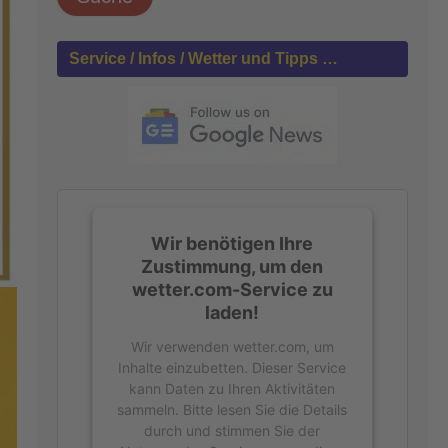
h
e
n
Service / Infos / Wetter und Tipps …
n
a
c
h
:
Wir benötigen Ihre
Zustimmung, um den
wetter.com-Service zu
laden!
Wir verwenden wetter.com, um
Inhalte einzubetten. Dieser Service
kann Daten zu Ihren Aktivitäten
sammeln. Bitte lesen Sie die Details
durch und stimmen Sie der