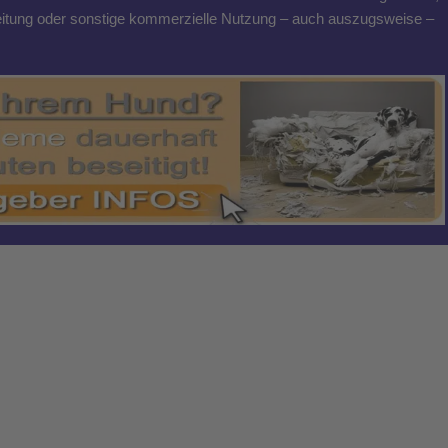
breitung oder sonstige kommerzielle Nutzung – auch auszugsweise –