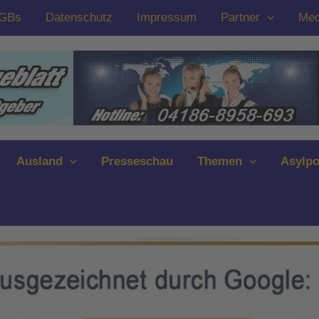
GBs
Datenschutz
Impressum
Partner
Med
Ausland
Presseschau
Themen
Asylpo