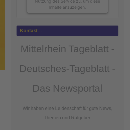
Nutzung des Service zu, um diese
Inhalte anzuzeigen.
Mehr
Informationen
Kontakt…
Akzeptieren
Mittelrhein Tageblatt -
powered by
Usercentrics Consent
Management Platform
&
eRecht24
Deutsches-Tageblatt -
Das Newsportal
Wir haben eine Leidenschaft für gute News,
Themen und Ratgeber.