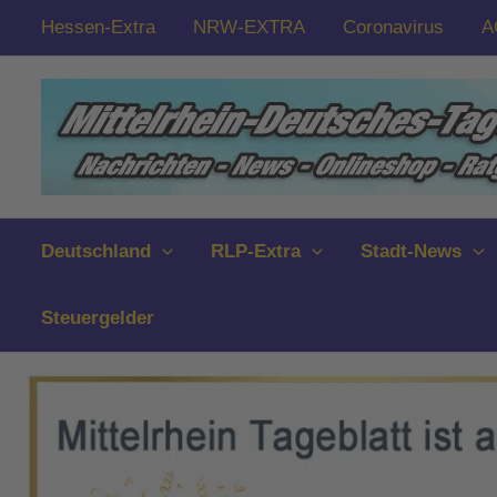
Zum
Hessen-Extra
NRW-EXTRA
Coronavirus
A
Inhalt
springen
Deutschland
RLP-Extra
Stadt-News
Steuergelder