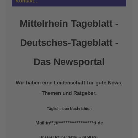
Kontakt…
Management Platform
&
eRecht24
Mittelrhein Tageblatt -
Deutsches-Tageblatt -
Das Newsportal
Wir haben eine Leidenschaft für gute News,
Themen und Ratgeber.
Täglich neue Nachrichten
Mail:
in
**
@
*******************
tt.de
Unsere Hotline: 04186 - 89 58 693