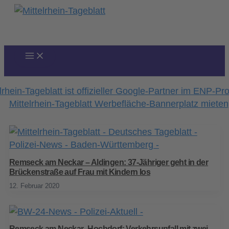
Zum
Inhalt
springen
Remseck am Neckar – Aldingen: 37-Jähriger geht in der
Brückenstraße auf Frau mit Kindern los
12. Februar 2020
Remseck am Neckar -Hochdorf: Verkehrsunfall mit zwei