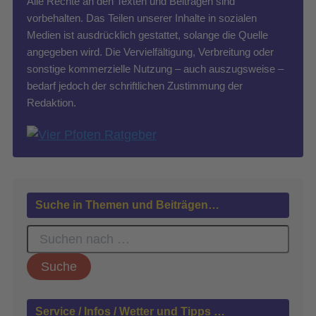
Alle Rechte an den Texten und Beiträgen sind
vorbehalten. Das Teilen unserer Inhalte in sozialen
Medien ist ausdrücklich gestattet, solange die Quelle
angegeben wird. Die Vervielfältigung, Verbreitung oder
sonstige kommerzielle Nutzung – auch auszugsweise –
bedarf jedoch der schriftlichen Zustimmung der
Redaktion.
Suche in Themen und Beiträgen…
S
u
c
h
e
n
Service / Infos / Wetter und Tipps …