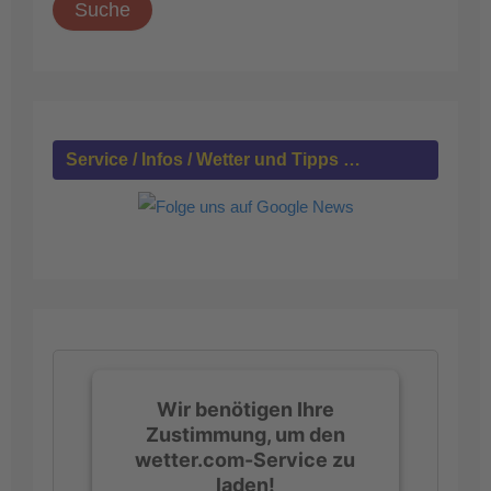
h
e
n
n
a
c
h
Service / Infos / Wetter und Tipps …
:
Wir benötigen Ihre
Zustimmung, um den
wetter.com-Service zu
laden!