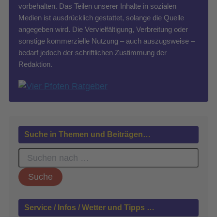
vorbehalten. Das Teilen unserer Inhalte in sozialen
Medien ist ausdrücklich gestattet, solange die Quelle
angegeben wird. Die Vervielfältigung, Verbreitung oder
sonstige kommerzielle Nutzung – auch auszugsweise –
bedarf jedoch der schriftlichen Zustimmung der
Redaktion.
Suche in Themen und Beiträgen…
S
u
c
h
e
n
Service / Infos / Wetter und Tipps …
n