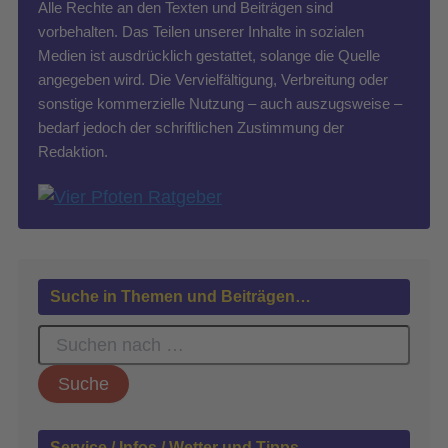
Alle Rechte an den Texten und Beiträgen sind
vorbehalten. Das Teilen unserer Inhalte in sozialen
Medien ist ausdrücklich gestattet, solange die Quelle
angegeben wird. Die Vervielfältigung, Verbreitung oder
sonstige kommerzielle Nutzung – auch auszugsweise –
bedarf jedoch der schriftlichen Zustimmung der
Redaktion.
Suche in Themen und Beiträgen…
S
u
c
h
e
n
Service / Infos / Wetter und Tipps …