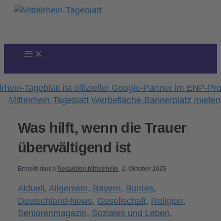
Zum
Inhalt
springen
Was hilft, wenn die Trauer
überwältigend ist
Erstellt durch
Redaktion-Mittelrhein
2. Oktober 2025
Aktuell
,
Allgemein
,
Bayern
,
Buntes
,
Deutschland-News
,
Gesellschaft
,
Religion
,
Seniorenmagazin
,
Soziales und Leben
,