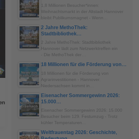
1,8 Millionen Besucher*innen:
Weihnachtsmarkt in der Altstadt Hannover
bleibt Publikumsmagnet - Wenn…
2 Jahre MethoThek:
Stadtbibliothek…
2 Jahre MethoThek: Stadtbibliothek
Hannover lädt zum Netzwerktreffen ein
- Die MethoThek der…
18 Millionen für die Förderung von…
18 Millionen für die Förderung von
Agrarinvestitionen - Hannover.
Niedersachsen kommt in…
Eisenacher Sommergewinn 2026:
15.000…
gen
Eisenacher Sommergewinn 2026: 15.000
Besucher beim 129. Festumzug - Trotz
kühler Temperaturen…
Weltfrauentag 2026: Geschichte,
Bedeutung…