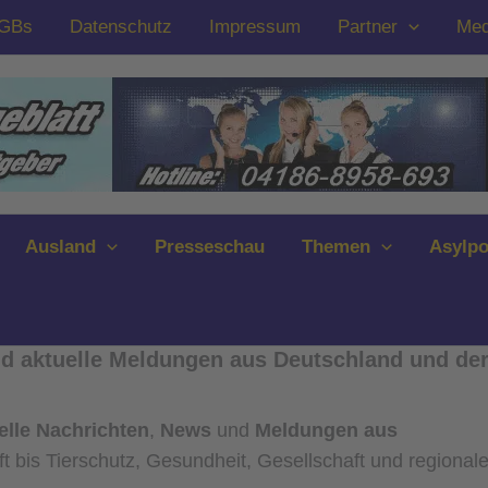
GBs
Datenschutz
Impressum
Partner
Med
Ausland
Presseschau
Themen
Asylpo
und aktuelle Meldungen aus Deutschland und de
elle Nachrichten
,
News
und
Meldungen aus
ft bis Tierschutz, Gesundheit, Gesellschaft und regional