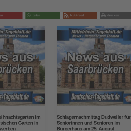
len
teilen
RSS-feed
drucken
eihnachtsgarten im
Schlagernachmittag Dudweiler für
sischen Garten in
Seniorinnen und Senioren im
ewerben
Bürgerhaus am 25. August