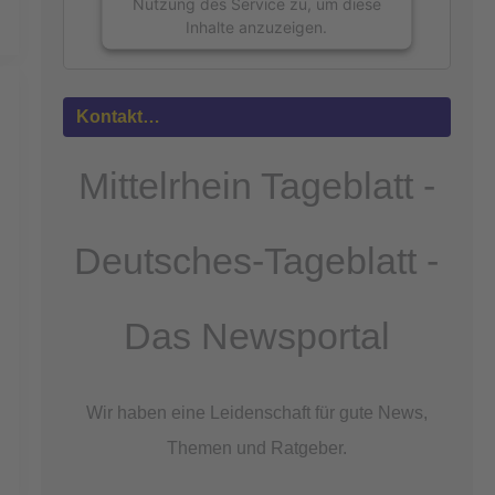
Nutzung des Service zu, um diese
Inhalte anzuzeigen.
Mehr
Informationen
Kontakt…
Akzeptieren
Mittelrhein Tageblatt -
powered by
Usercentrics Consent
Management Platform
&
eRecht24
Deutsches-Tageblatt -
Das Newsportal
Wir haben eine Leidenschaft für gute News,
Themen und Ratgeber.