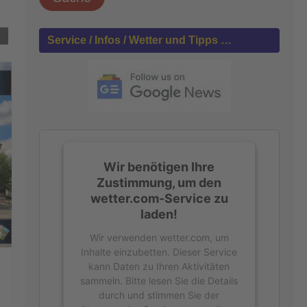
h
e
n
Service / Infos / Wetter und Tipps …
n
a
c
h
:
Wir benötigen Ihre
Zustimmung, um den
wetter.com-Service zu
laden!
Wir verwenden wetter.com, um
Inhalte einzubetten. Dieser Service
kann Daten zu Ihren Aktivitäten
sammeln. Bitte lesen Sie die Details
durch und stimmen Sie der