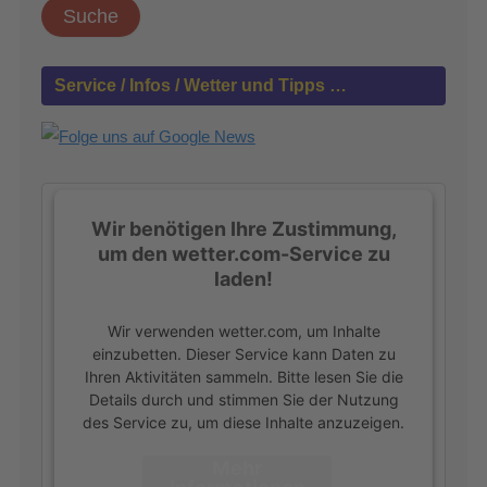
c
h
e
n
Service / Infos / Wetter und Tipps …
n
a
c
h
:
Wir benötigen Ihre Zustimmung,
um den wetter.com-Service zu
laden!
Wir verwenden wetter.com, um Inhalte
einzubetten. Dieser Service kann Daten zu
Ihren Aktivitäten sammeln. Bitte lesen Sie die
Details durch und stimmen Sie der Nutzung
des Service zu, um diese Inhalte anzuzeigen.
Mehr
Informationen