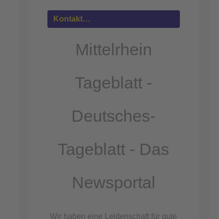
Mehr
Informationen
Kontakt…
Akzeptieren
Mittelrhein
powered by
Usercentrics Consent
Management Platform
Tageblatt -
&
eRecht24
Deutsches-
Tageblatt - Das
Newsportal
Wir haben eine Leidenschaft für gute