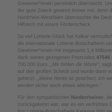
Gewinner*innen persönlich überrascht. U
der gute Zweck gewinnt immer mit, denn da
Nordrhein-Westfalen überraschte die Deut
Hilfreich mit einem Förderscheck.
So viel Lotterie-Glück hat Kalkar vermutli
die internationale Lotterie-Botschafterin 
Gewinner*innen mit insgesamt 1,4 Millione
dank seines gezogenen Postcodes
47546
700.000 Euro.
„Mir fehlen die Worte“
, sag
auf den großen Scheck und wurde dann vo
geherzt.
„Meine Rente ist gesichert, ich w
werden sicher auch etwas abkriegen.“
Für den sympathischen
Niederrheiner
, d
zurückgekehrt war, war es ein verfrühte
ihm Lotterie-Botschafterin Katarina Witt pe