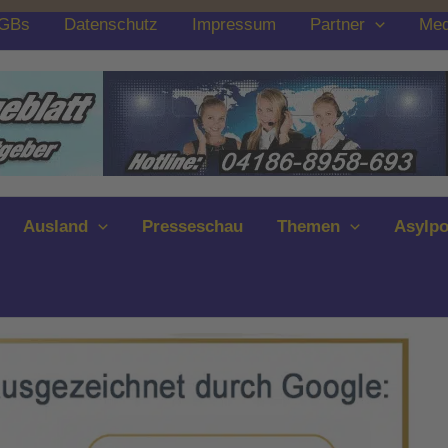
GBs
Datenschutz
Impressum
Partner
Med
Ausland
Presseschau
Themen
Asylpo