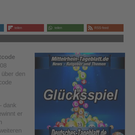
teilen
teilen
RSS-feed
tcode
308
 über den
code
– dank
winnt er
n
weiteren