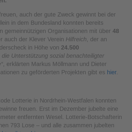
n.“
 freuen, auch der gute Zweck gewinnt bei der
llein in dem Bundesland konnten bereits
n gemeinnützigen Organisationen mit über
48
r auch der Klever Verein
Hilfreich
, der an
derscheck in Höhe von
24.500
n die Unterstützung sozial benachteiligter
e“
, erklärten Markus Möllmann und Dieter
ationen zu geförderten Projekten gibt es
hier
.
ode Lotterie in Nordrhein-Westfalen konnten
ewinne freuen. Erst im Dezember jubelte eine
eter entfernten Wesel. Lotterie-Botschafterin
nnen 793 Lose – und alle zusammen jubelten