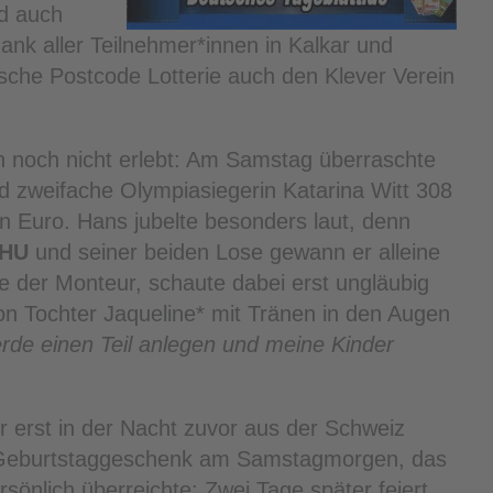
nd auch
nk aller Teilnehmer*innen in Kalkar und
sche Postcode Lotterie auch den Klever Verein
ch noch nicht erlebt: Am Samstag überraschte
und zweifache Olympiasiegerin Katarina Witt 308
n Euro. Hans jubelte besonders laut, denn
 HU
und seiner beiden Lose gewann er alleine
te der Monteur, schaute dabei erst ungläubig
n Tochter Jaqueline* mit Tränen in den Augen
erde einen Teil anlegen und meine Kinder
er erst in der Nacht zuvor aus der Schweiz
s Geburtstaggeschenk am Samstagmorgen, das
rsönlich überreichte: Zwei Tage später feiert