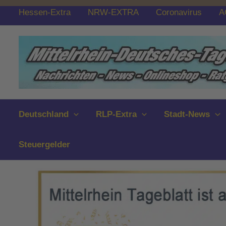
Zum
Hessen-Extra
NRW-EXTRA
Coronavirus
A
Inhalt
springen
Deutschland
RLP-Extra
Stadt-News
Steuergelder