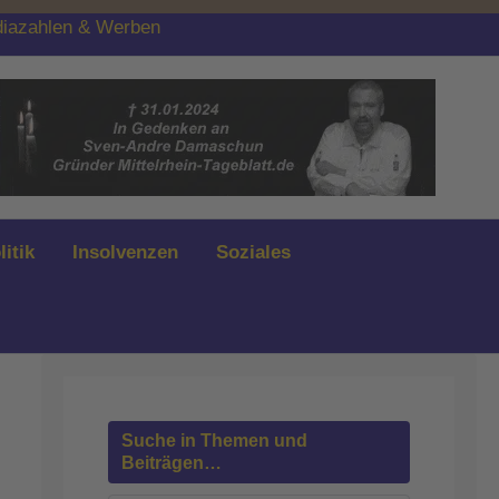
iazahlen & Werben
litik
Insolvenzen
Soziales
Suche in Themen und
Beiträgen…