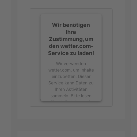
Wir benötigen
Ihre
Zustimmung, um
den wetter.com-
Service zu laden!
Wir verwenden
wetter.com, um Inhalte
einzubetten. Dieser
Service kann Daten zu
Ihren Aktivitäten
sammeln. Bitte lesen
Sie die Details durch
und stimmen Sie der
Nutzung des Service
zu, um diese Inhalte
anzuzeigen.