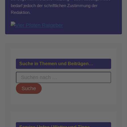
bedarf jedoch der schriftlichen Zustimmung der
Redaktion.
Suche in Themen und Beiträgen…
S
u
c
h
e
n
n
a
c
h