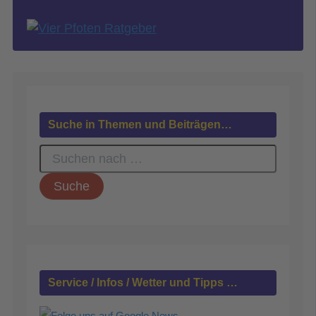
Suche in Themen und Beiträgen…
S
u
c
h
e
n
n
a
c
h
Service / Infos / Wetter und Tipps …
: