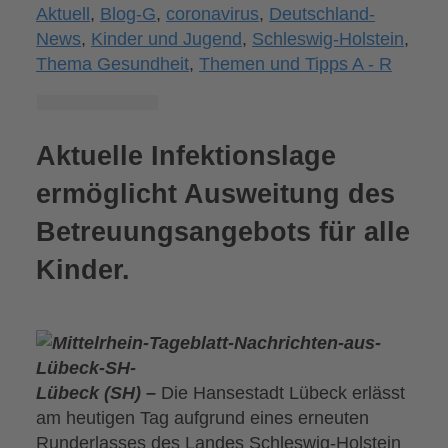
Aktuell
,
Blog-G
,
coronavirus
,
Deutschland-
News
,
Kinder und Jugend
,
Schleswig-Holstein
,
Thema Gesundheit
,
Themen und Tipps A - R
Aktuelle Infektionslage
ermöglicht Ausweitung des
Betreuungsangebots für alle
Kinder.
Lübeck (SH) –
Die Hansestadt Lübeck erlässt
am heutigen Tag aufgrund eines erneuten
Runderlasses des Landes Schleswig-Holstein