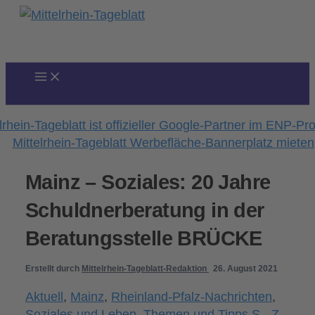
Zum
Inhalt
springen
Mainz – Soziales: 20 Jahre
Schuldnerberatung in der
Beratungsstelle BRÜCKE
Erstellt durch
Mittelrhein-Tageblatt-Redaktion
26. August 2021
Aktuell
,
Mainz
,
Rheinland-Pfalz-Nachrichten
,
Soziales und Leben
,
Themen und Tipps S - Z