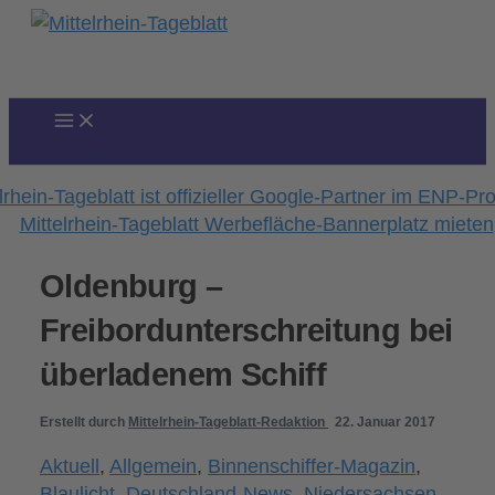
Zum
Inhalt
springen
Oldenburg –
Freibordunterschreitung bei
überladenem Schiff
Erstellt durch
Mittelrhein-Tageblatt-Redaktion
22. Januar 2017
Aktuell
,
Allgemein
,
Binnenschiffer-Magazin
,
Blaulicht
,
Deutschland-News
,
Niedersachsen
,