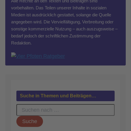
Alle Rechte an den Texten und Beiträgen sind
vorbehalten. Das Teilen unserer Inhalte in sozialen
Medien ist ausdrücklich gestattet, solange die Quelle
angegeben wird. Die Vervielfältigung, Verbreitung oder
sonstige kommerzielle Nutzung – auch auszugsweise –
bedarf jedoch der schriftlichen Zustimmung der
Redaktion.
Suche in Themen und Beiträgen…
S
u
c
h
e