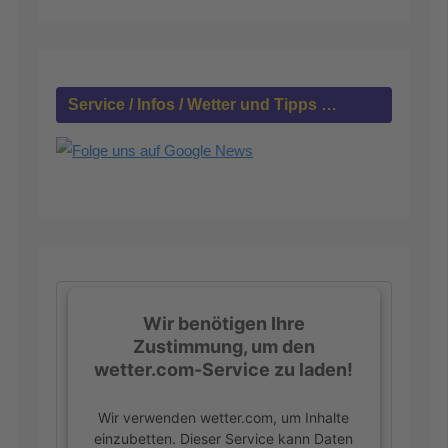
n
n
a
c
h
Service / Infos / Wetter und Tipps …
:
Wir benötigen Ihre
Zustimmung, um den
wetter.com-Service zu laden!
Wir verwenden wetter.com, um Inhalte
einzubetten. Dieser Service kann Daten