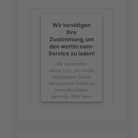
Wir benötigen
Ihre
Zustimmung, um
den wetter.com-
Service zu laden!
Wir verwenden
wetter.com, um Inhalte
einzubetten. Dieser
Service kann Daten zu
Ihren Aktivitäten
sammeln. Bitte lesen
Sie die Details durch
und stimmen Sie der
Nutzung des Service
zu, um diese Inhalte
anzuzeigen.