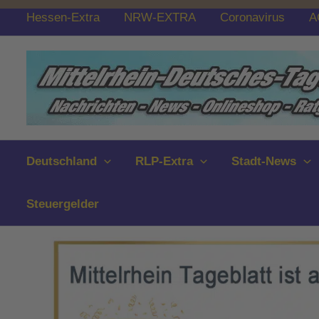
Zum
Hessen-Extra
NRW-EXTRA
Coronavirus
A
Inhalt
springen
Deutschland
RLP-Extra
Stadt-News
Steuergelder