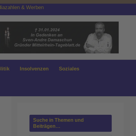
iazahlen & Werben
litik
Insolvenzen
Soziales
Suche in Themen und
Beiträgen…