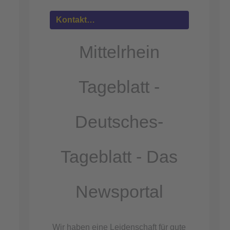
Mehr
Informationen
Kontakt…
Akzeptieren
Mittelrhein
powered by
Usercentrics Consent
Management Platform
Tageblatt -
&
eRecht24
Deutsches-
Tageblatt - Das
Newsportal
Wir haben eine Leidenschaft für gute