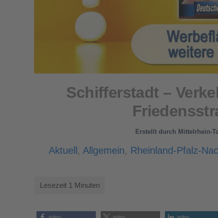
Schifferstadt – Verke
Friedensstr
Erstellt durch
Mittelrhein-
Aktuell
,
Allgemein
,
Rheinland-Pfalz-Nac
teilen
teilen
teilen