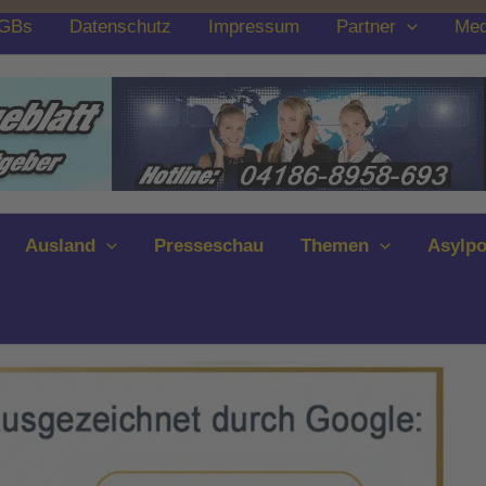
GBs
Datenschutz
Impressum
Partner
Med
Ausland
Presseschau
Themen
Asylpo