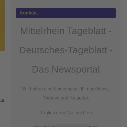
Mehr
Informationen
Kontakt…
Akzeptieren
Mittelrhein Tageblatt -
powered by
Usercentrics Consent
Management Platform
&
eRecht24
Deutsches-Tageblatt -
Das Newsportal
Wir haben eine Leidenschaft für gute News,
Themen und Ratgeber.
al
Täglich neue Nachrichten