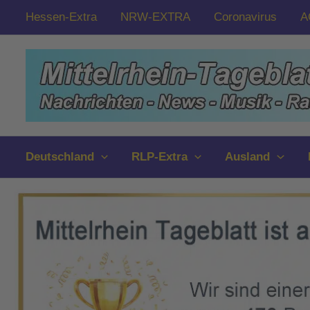
Zum
Hessen-Extra
NRW-EXTRA
Coronavirus
A
Inhalt
springen
Deutschland
RLP-Extra
Ausland