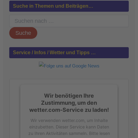
Suche in Themen und Beiträgen…
S
u
c
h
e
n
Service / Infos / Wetter und Tipps …
n
a
c
h
:
Wir benötigen Ihre
Zustimmung, um den
wetter.com-Service zu laden!
Wir verwenden wetter.com, um Inhalte
einzubetten. Dieser Service kann Daten
zu Ihren Aktivitäten sammeln. Bitte lesen