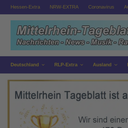
Zum
Hessen-Extra
NRW-EXTRA
Coronavirus
A
Inhalt
springen
Deutschland
RLP-Extra
Ausland