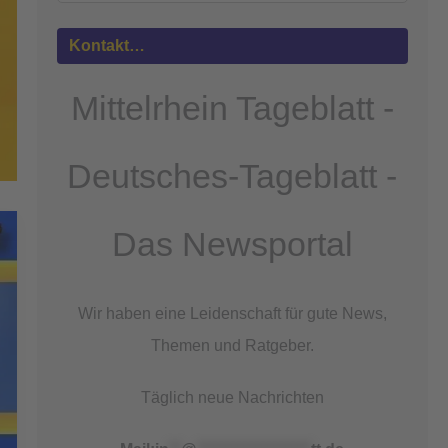
Mehr
Informationen
Kontakt…
Akzeptieren
Mittelrhein Tageblatt -
powered by
Usercentrics Consent
Management Platform
&
eRecht24
Deutsches-Tageblatt -
Das Newsportal
Wir haben eine Leidenschaft für gute News,
Themen und Ratgeber.
Täglich neue Nachrichten