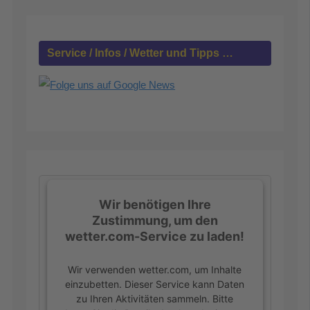
n
a
c
h
Service / Infos / Wetter und Tipps …
:
Wir benötigen Ihre
Zustimmung, um den
wetter.com-Service zu laden!
Wir verwenden wetter.com, um Inhalte
einzubetten. Dieser Service kann Daten
zu Ihren Aktivitäten sammeln. Bitte