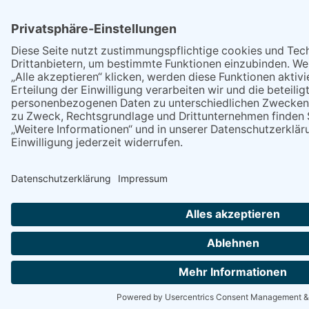
der Unfallaufnahme musste die Bahnstrecke für
ca. zweieinhalb Stunden voll gesperrt werden.
Danach fuhr der Zug nach Ribnitz-Damgarten
weiter, wo alle Fahrgäste in einen Ersatzzug
umsteigen mussten. Während des Aufenthaltes
an der Unfallstelle wurden die Fahrgäste des
Zuges durch die Kameraden der Freiwilligen
Feuerwehren Klockenhagen und Ribnitz-
Damgarten betreut und mit Getränken versorgt.
Dafür möchte sich die Polizei bei den vor Ort
eingesetzten Kameraden bedanken.
Der Kriminaldauerdienst aus Stralsund führte vor
Ort die Ermittlungen und war zur Spurensuche
eingesetzt. Die Ermittlungen zur Identität des
Verunglückten und zu den genauen Umständen
des Unfalls dauern an.