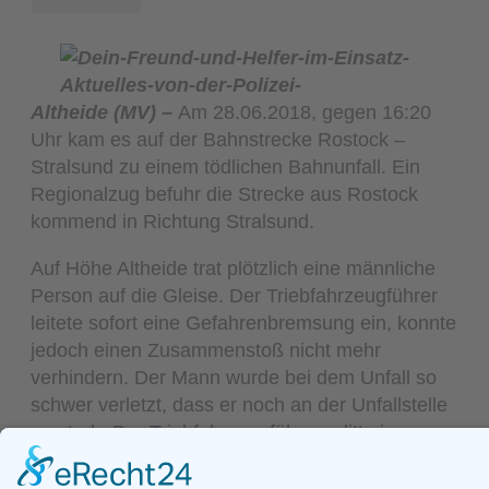
Altheide (MV) –
Am 28.06.2018, gegen 16:20
Uhr kam es auf der Bahnstrecke Rostock –
Stralsund zu einem tödlichen Bahnunfall. Ein
Regionalzug befuhr die Strecke aus Rostock
kommend in Richtung Stralsund.
Auf Höhe Altheide trat plötzlich eine männliche
Person auf die Gleise. Der Triebfahrzeugführer
leitete sofort eine Gefahrenbremsung ein, konnte
jedoch einen Zusammenstoß nicht mehr
verhindern. Der Mann wurde bei dem Unfall so
schwer verletzt, dass er noch an der Unfallstelle
verstarb. Der Triebfahrzeugführer erlitt einen
Schock. Die einhundert Fahrgäste des
Regionalzuges blieben unverletzt. Für die Zeit