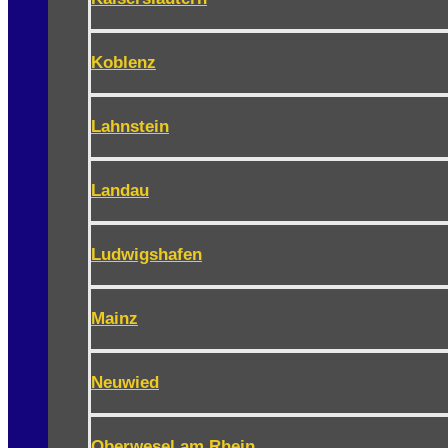
Koblenz
Lahnstein
Landau
Ludwigshafen
Mainz
Neuwied
Oberwesel am Rhein