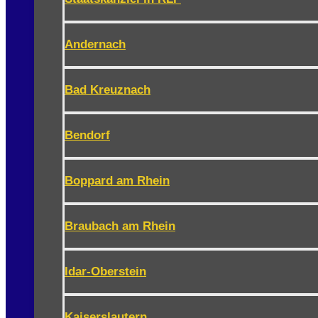
Andernach
Bad Kreuznach
Bendorf
Boppard am Rhein
Braubach am Rhein
Idar-Oberstein
Kaiserslautern