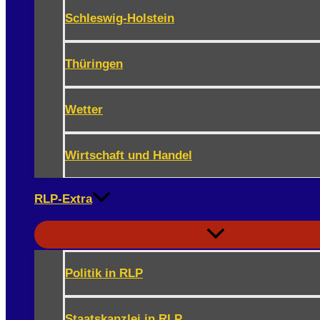
Schleswig-Holstein
Thüringen
Wetter
Wirtschaft und Handel
RLP-Extra
Politik in RLP
Staatskanzlei in RLP