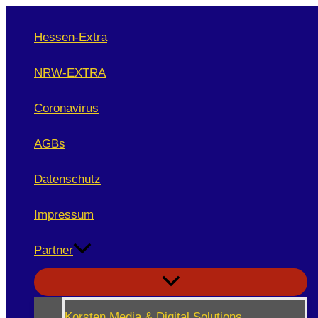
Zum
Inhalt
Hessen-Extra
springen
NRW-EXTRA
Coronavirus
AGBs
Datenschutz
Impressum
Partner
Korsten Media & Digital Solutions