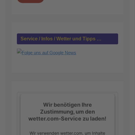
h
e
n
n
a
c
h
Service / Infos / Wetter und Tipps …
:
Wir benötigen Ihre
Zustimmung, um den
wetter.com-Service zu laden!
Wir verwenden wetter.com, um Inhalte