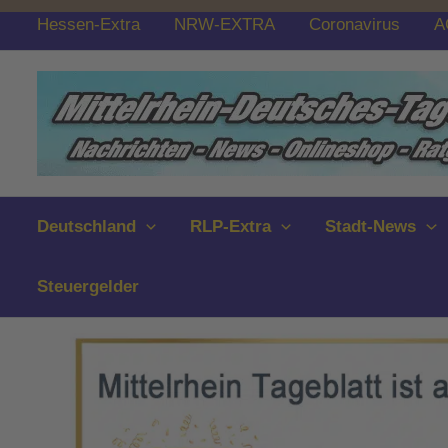
Zum
Hessen-Extra
NRW-EXTRA
Coronavirus
A
Inhalt
springen
Deutschland
RLP-Extra
Stadt-News
Steuergelder