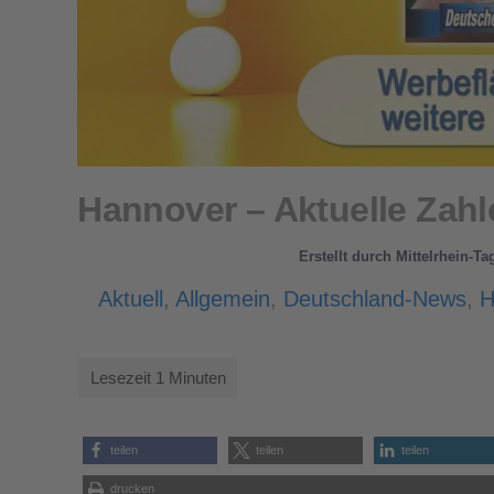
Hannover – Aktuelle Za
Erstellt durch
Mittelrhein-Ta
Aktuell
,
Allgemein
,
Deutschland-News
,
H
teilen
teilen
teilen
drucken