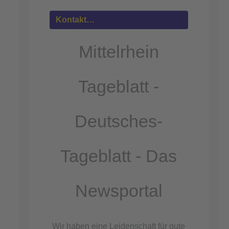
Mehr
Informationen
Kontakt…
Akzeptieren
Mittelrhein
powered by
Usercentrics Consent
Management Platform
Tageblatt -
&
eRecht24
Deutsches-
Tageblatt - Das
Newsportal
Wir haben eine Leidenschaft für gute