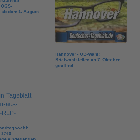
staffelte
 OGS-
e ab dem 1. August
Hannover - OB-Wahl:
Briefwahlstellen ab 7. Oktober
geöffnet
Landtagswahl:
s 3760
räge eingegangen