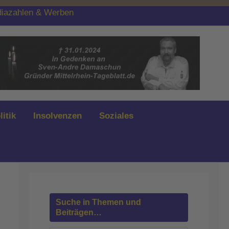
iazahlen & Werben
litik
Insolvenzen
Soziales
Suche in Themen und
Beiträgen…