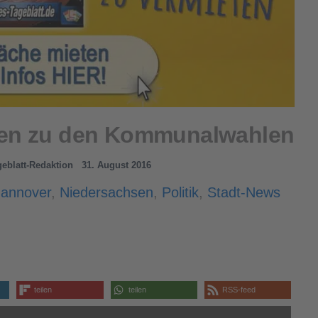
hlen zu den Kommunalwahlen
geblatt-Redaktion
31. August 2016
annover
,
Niedersachsen
,
Politik
,
Stadt-News
teilen
teilen
RSS-feed