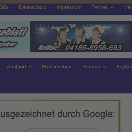
GBs
Datenschutz
Impressum
Partner
Med
Ausland
Presseschau
Themen
Asylpo