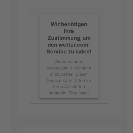
Wir benötigen
Ihre
Zustimmung, um
den wetter.com-
Service zu laden!
Wir verwenden
wetter.com, um Inhalte
einzubetten. Dieser
Service kann Daten zu
Ihren Aktivitäten
sammeln. Bitte lesen
Sie die Details durch
und stimmen Sie der
Nutzung des Service
zu, um diese Inhalte
anzuzeigen.